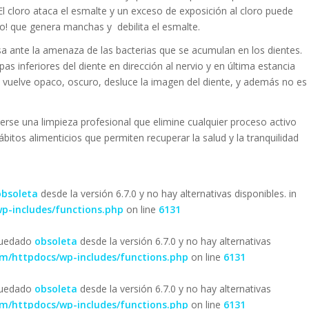
 El cloro ataca el esmalte y un exceso de exposición al cloro puede
co! que genera manchas y debilita el esmalte.
sa ante la amenaza de las bacterias que se acumulan en los dientes.
s inferiores del diente en dirección al nervio y en última estancia
se vuelve opaco, oscuro, desluce la imagen del diente, y además no es
erse una limpieza profesional que elimine cualquier proceso activo
bitos alimenticios que permiten recuperar la salud y la tranquilidad
obsoleta
desde la versión 6.7.0 y no hay alternativas disponibles. in
p-includes/functions.php
on line
6131
 quedado
obsoleta
desde la versión 6.7.0 y no hay alternativas
om/httpdocs/wp-includes/functions.php
on line
6131
 quedado
obsoleta
desde la versión 6.7.0 y no hay alternativas
om/httpdocs/wp-includes/functions.php
on line
6131