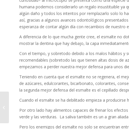
curiosidad– al microcopio se presenta como una especie de
humana podemos considerarlo un regalo insustituible ya q
algún daño y todos los intentos por remplazarlo solo lo 
así, gracias a algunos avances odontológicos presentados 
esperanza de contar algún día con recambios de nuestro 
A diferencia de lo que mucha gente cree, el esmalte no dota
mostrar la dentina que hay debajo, la capa inmediatamente i
Con el tiempo, y sobretodo debido a los malos hábitos y 
recomendables (sobretodo las que tienen altas dosis de az
empezamos a perder nuestra mejor defensa para unos die
Teniendo en cuenta que el esmalte no se regenera, el mej
de azúcares, edulcorantes, bicarbonato, colorantes, conser
la segunda mejor defensa del esmalte es el cepillado des
Cuando el esmalte se ha debilitado empieza a producirse hip
¿DIENTES APIÑADOS?
Por otro lado hay alimentos capaces de frenar los efectos 
verde y las verduras. La saliva también es un a gran aliada
Pero los enemigos del esmalte no solo se encuentran entr