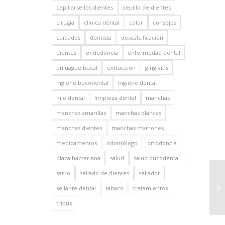
cepillarse los dientes
cepillo de dientes
cirugía
clinica dental
color
consejos
cuidados
dentista
descalcificación
dientes
endodoncia
enfermedad dental
enjuague bucal
extracción
gingivitis
higiene bucodental
higiene dental
hilo dental
limpieza dental
manchas
manchas amarillas
manchas blancas
manchas dientes
manchas marrones
medicamentos
odontólogo
ortodoncia
placa bacteriana
salud
salud bucodental
sarro
sellado de dientes
sellador
sellante dental
tabaco
tratamientos
tribus