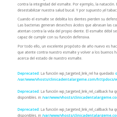
contra la integridad del esmalte. Por ejemplo, la natación.
desestabilizar nuestra salud bucal. Y por supuesto ¡el taba
Cuando el esmalte se debilita los dientes pierden su defen
Las bacterias generan desechos ácidos que abrasan las capa
atentan contra la vida del propio diente. El esmalte débil 
capaz de cumplir con su función defensiva.
Por todo ello, un excelente propósito de año nuevo es hac
que atente contra nuestro esmalte y volver a los buenos há
acerca del estado de nuestro esmalte.
Deprecated
: La función wp_targeted_link_rel ha quedado
/var/www/vhosts/clinicadentalargeme.com/httpdocs/w
Deprecated
: La función wp_targeted_link_rel_callback ha
disponibles. in
/var/www/vhosts/clinicadentalargeme.c
Deprecated
: La función wp_targeted_link_rel_callback ha
disponibles. in
/var/www/vhosts/clinicadentalargeme.c