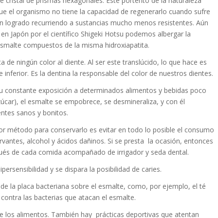
 cristal de prismas hexagonales. Este portento de la naturaleza
ue el organismo no tiene la capacidad de regenerarlo cuando sufre
han logrado recurriendo a sustancias mucho menos resistentes. Aún
en Japón por el científico Shigeki Hotsu podemos albergar la
esmalte compuestos de la misma hidroxiapatita.
 de ningún color al diente. Al ser este translúcido, lo que hace es
nferior. Es la dentina la responsable del color de nuestros dientes.
su constante exposición a determinados alimentos y bebidas poco
úcar), el esmalte se empobrece, se desmineraliza, y con él
ntes sanos y bonitos.
or método para conservarlo es evitar en todo lo posible el consumo
vantes, alcohol y ácidos dañinos. Si se presta la ocasión, entonces
pués de cada comida acompañado de irrigador y seda dental.
ersensibilidad y se dispara la posibilidad de caries.
de la placa bacteriana sobre el esmalte, como, por ejemplo, el té
 contra las bacterias que atacan el esmalte.
e los alimentos. También hay prácticas deportivas que atentan