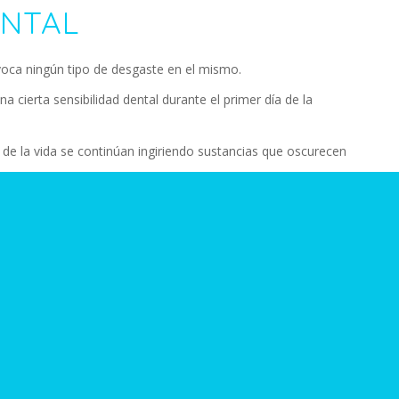
NTAL
ovoca ningún tipo de desgaste en el mismo.
a cierta sensibilidad dental durante el primer día de la
go de la vida se continúan ingiriendo sustancias que oscurecen
ión de blanqueamiento dental en muchas ocasiones a lo largo
 la sesión de blanqueamiento se ingieran alimentos blancos
de la finalización del proceso.
eamiento interno o externo. Por eso, hay que consultarlo