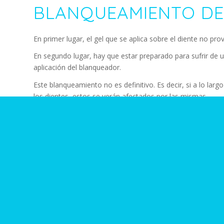
BLANQUEAMIENTO DE
En primer lugar, el gel que se aplica sobre el diente no pr
En segundo lugar, hay que estar preparado para sufrir de un
aplicación del blanqueador.
Este blanqueamiento no es definitivo. Es decir, si a lo lar
los dientes, estos se verán afectados por las mismas.
Por otro lado, conviene saber que se puede repetir la ses
de la vida.
Además, para mayor efectividad es importante que durante
o con pocos colorantes y continuarlo hasta 2 días después 
En cuanto al precio, variará en función de si es un blanqu
previamente con el dentista.