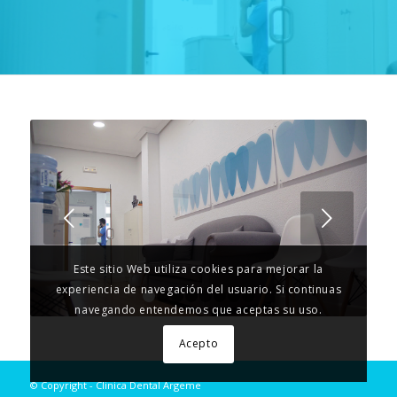
Posterior
Este sitio Web utiliza cookies para mejorar la
experiencia de navegación del usuario. Si continuas
1
2
3
4
5
6
7
8
navegando entendemos que aceptas su uso.
Acepto
© Copyright - Clinica Dental Argeme