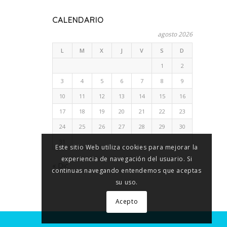
CALENDARIO
agosto 2026
L
M
X
J
V
S
D
1
2
3
4
5
6
7
8
9
10
11
12
13
14
15
16
17
18
19
20
21
22
23
24
25
26
27
28
29
30
31
Este sitio Web utiliza cookies para mejorar la
experiencia de navegación del usuario. Si
« Dic
continuas navegando entendemos que aceptas
su uso.
Acepto