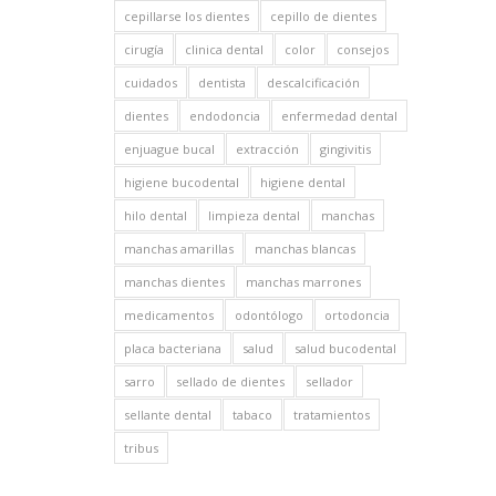
cepillarse los dientes
cepillo de dientes
cirugía
clinica dental
color
consejos
cuidados
dentista
descalcificación
dientes
endodoncia
enfermedad dental
enjuague bucal
extracción
gingivitis
higiene bucodental
higiene dental
hilo dental
limpieza dental
manchas
manchas amarillas
manchas blancas
manchas dientes
manchas marrones
medicamentos
odontólogo
ortodoncia
placa bacteriana
salud
salud bucodental
sarro
sellado de dientes
sellador
sellante dental
tabaco
tratamientos
tribus