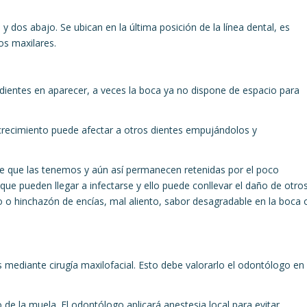
y dos abajo. Se ubican en la última posición de la línea dental, es
os maxilares.
 dientes en aparecer, a veces la boca ya no dispone de espacio para
 crecimiento puede afectar a otros dientes empujándolos y
 que las tenemos y aún así permanecen retenidas por el poco
que pueden llegar a infectarse y ello puede conllevar el daño de otro
 o hinchazón de encías, mal aliento, sabor desagradable en la boca 
mediante cirugía maxilofacial. Esto debe valorarlo el odontólogo en
 de la muela. El odontólogo aplicará anestesia local para evitar