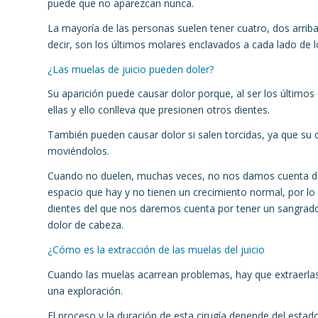
puede que no aparezcan nunca.
La mayoría de las personas suelen tener cuatro, dos arriba 
decir, son los últimos molares enclavados a cada lado de l
¿Las muelas de juicio pueden doler?
Su aparición puede causar dolor porque, al ser los últimos
ellas y ello conlleva que presionen otros dientes.
También pueden causar dolor si salen torcidas, ya que su
moviéndolos.
Cuando no duelen, muchas veces, no nos damos cuenta de
espacio que hay y no tienen un crecimiento normal, por lo 
dientes del que nos daremos cuenta por tener un sangrado
dolor de cabeza.
¿Cómo es la extracción de las muelas del juicio
Cuando las muelas acarrean problemas, hay que extraerlas 
una exploración.
El proceso y la duración de esta cirugía depende del estado