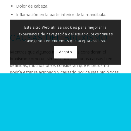
Dolor de cabeza.
Inflamación en la parte inferior de la mandíbula.
Este sitio Web utiliza cookies para mejorar la
experiencia de navegación del usuario. Si continuas
CAUSAS DEL BRUXISMO
navegando entendemos que aceptas su uso.
Mientras que algunos investigadores consideran el
Acepto
bruxismo como un simple habito sin unas causas bien
definidas, muchos otros consideran que el bruxismo
podría estar relacionado y causado por causas biológicas,
físicas y hasta emocionales. Algunas de las posibles
causas son:
Estrés o ansiedad.
Tener los dientes y la mandíbula mal alineados.
Aparición de dolencias, como la enfermedad de
Huntington o el Parkinson.