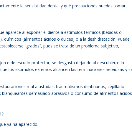
tamente la sensibilidad dental y qué precauciones puedes tomar
que aparece al exponer el diente a estímulos térmicos (bebidas o
ado), químicos (alimentos ácidos o dulces) o a la deshidratación. Puede
 establecerse “grados”, pues se trata de un problema subjetivo,
ejerce de escudo protector, se desgasta dejando al descubierto la
o que los estímulos externos alcancen las terminaciones nerviosas y s
restauraciones mal ajustadas, traumatismos dentinarios, cepillado
os blanqueantes demasiado abrasivos o consumo de alimentos ácidos
l?
 que ya ha aparecido.