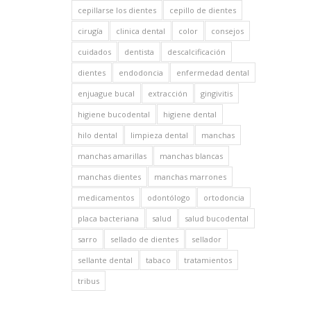
cepillarse los dientes
cepillo de dientes
cirugía
clinica dental
color
consejos
cuidados
dentista
descalcificación
dientes
endodoncia
enfermedad dental
enjuague bucal
extracción
gingivitis
higiene bucodental
higiene dental
hilo dental
limpieza dental
manchas
manchas amarillas
manchas blancas
manchas dientes
manchas marrones
medicamentos
odontólogo
ortodoncia
placa bacteriana
salud
salud bucodental
sarro
sellado de dientes
sellador
sellante dental
tabaco
tratamientos
tribus