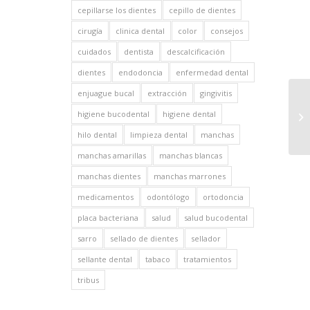
cepillarse los dientes
cepillo de dientes
cirugía
clinica dental
color
consejos
cuidados
dentista
descalcificación
dientes
endodoncia
enfermedad dental
enjuague bucal
extracción
gingivitis
higiene bucodental
higiene dental
hilo dental
limpieza dental
manchas
manchas amarillas
manchas blancas
manchas dientes
manchas marrones
medicamentos
odontólogo
ortodoncia
placa bacteriana
salud
salud bucodental
sarro
sellado de dientes
sellador
sellante dental
tabaco
tratamientos
tribus